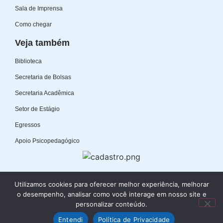
Sala de Imprensa
Como chegar
Veja também
Biblioteca
Secretaria de Bolsas
Secretaria Acadêmica
Setor de Estágio
Egressos
Apoio Psicopedagógico
Utilizamos cookies para oferecer melhor experiência, melhorar
o desempenho, analisar como você interage em nosso site e
© Copyright 2024 Faculdades Integradas de Aracruz - CNPJ:
personalizar conteúdo.
27.450.709/0001-45. Todos os direitos reservados.
Entendi
Política de Privacidade