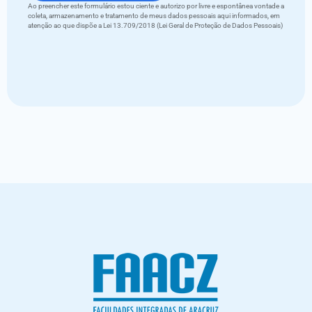
Ao preencher este formulário estou ciente e autorizo por livre e espontânea vontade a
coleta, armazenamento e tratamento de meus dados pessoais aqui informados, em
atenção ao que dispõe a Lei 13.709/2018 (Lei Geral de Proteção de Dados Pessoais)