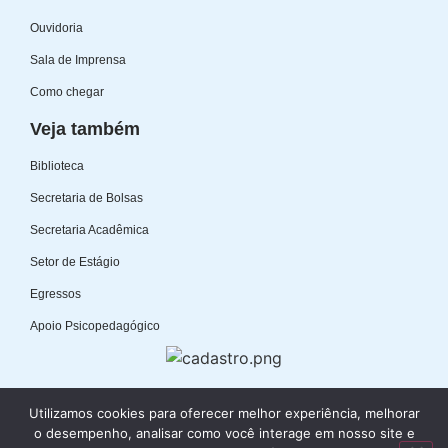
Ouvidoria
Sala de Imprensa
Como chegar
Veja também
Biblioteca
Secretaria de Bolsas
Secretaria Acadêmica
Setor de Estágio
Egressos
Apoio Psicopedagógico
Utilizamos cookies para oferecer melhor experiência, melhorar
o desempenho, analisar como você interage em nosso site e
© Copyright 2024 Faculdades Integradas de Aracruz - CNPJ: