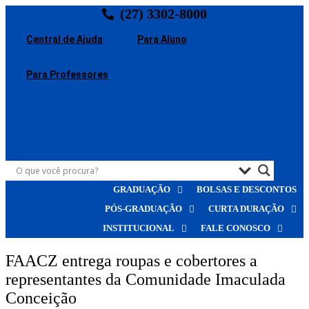
Ir
(27) 3302-8000
para
o
Central de Ajuda
Para Aluno
conteúdo
Para Professores
GRADUAÇÃO
BOLSAS E DESCONTOS
PÓS-GRADUAÇÃO
CURTA DURAÇÃO
INSTITUCIONAL
FALE CONOSCO
FAACZ entrega roupas e cobertores a
representantes da Comunidade Imaculada
Conceição