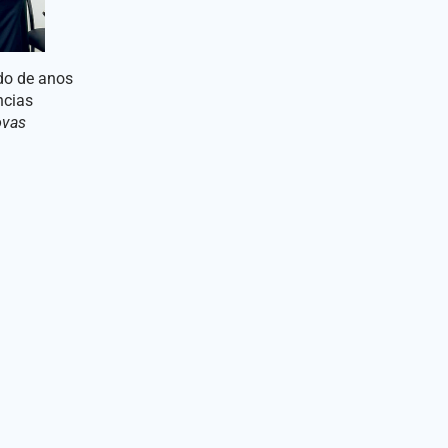
ado de anos
ncias
ovas