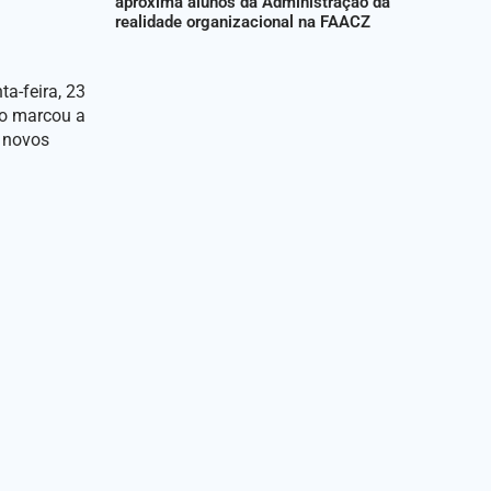
aproxima alunos da Administração da
realidade organizacional na FAACZ
a-feira, 23
to marcou a
s novos