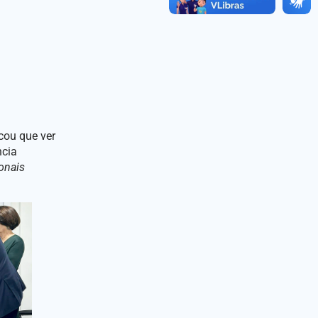
cou que ver
ncia
onais