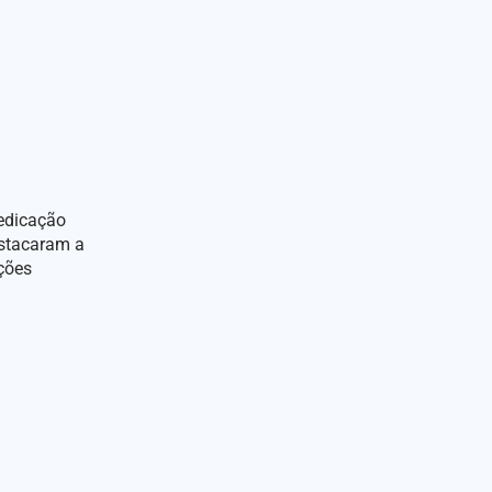
dedicação
estacaram a
ções