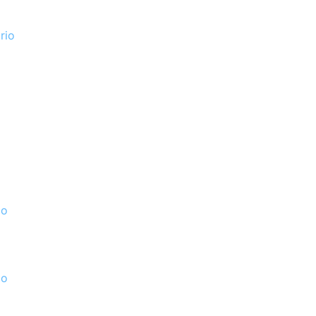
rio
io
io